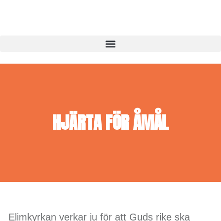
HJÄRTA FÖR ÅMÅL
Elimkyrkan verkar ju för att Guds rike ska