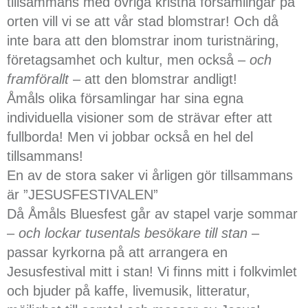
tillsammans med övriga kristna församlingar på
orten vill vi se att vår stad blomstrar! Och då
inte bara att den blomstrar inom turistnäring,
företagsamhet och kultur, men också –
och
framförallt
– att den blomstrar andligt!
Åmåls olika församlingar har sina egna
individuella visioner som de strävar efter att
fullborda! Men vi jobbar också en hel del
tillsammans!
En av de stora saker vi årligen gör tillsammans
är ”JESUSFESTIVALEN”
Då Åmåls Bluesfest går av stapel varje sommar
–
och lockar tusentals besökare till stan
–
passar kyrkorna på att arrangera en
Jesusfestival mitt i stan! Vi finns mitt i folkvimlet
och bjuder på kaffe, livemusik, litteratur,