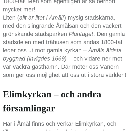
1800-tal! Men som egentligen är så oerhört
mycket mer!
Liten (
allt är litet i Åmål!
) mysig stadskärna,
med den slingrande Åmålsån och den vackert
grönskande stadsparken
Plantaget
. Den gamla
stadsdelen med trähusen som andas 1800-tal
leder oss ut mot gamla kyrkan –
Åmåls äldsta
byggnad (invigdes 1669)
– och vidare ner mot
vår vackra gästhamn. Där möter oss Vänern
som ger oss möjlighet att oss ut i stora världen!
Elimkyrkan – och andra
församlingar
Här i Åmål finns och verkar Elimkyrkan, och