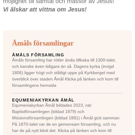
möjlighet till samtal och massor av Jesus!
Vi älskar att vittna om Jesus!
Åmåls församlingar
ÅMÅLS FÖRSAMLING
Åmåls församling har rötter ända tillbaka till 1300-talet,
och kanske även tidigare än så. Dagens kyrka (invigd
1806) ligger högt och ståtligt uppe på Kyrkberget med
överblick över staden Åmål Klicka på länken och kom till
församlingens hemsida
EQUMENIAKYRKAN ÅMÅL
Equmeniakyrkan Åmål bildades 2023, när
Baptistförsamlingen (bildad 1879) och
Missionsförsamlingen (bildad 1881) i Åmål gick samman.
På 1870-talet var de en gemensam församling, och nu
har de på nytt blivit det. Klicka på länken och kom till