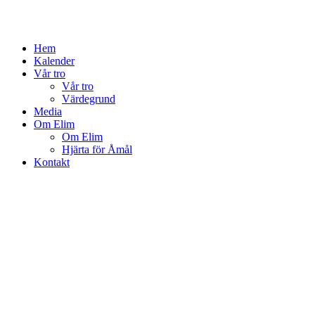
Hem
Kalender
Vår tro
Vår tro
Värdegrund
Media
Om Elim
Om Elim
Hjärta för Åmål
Kontakt