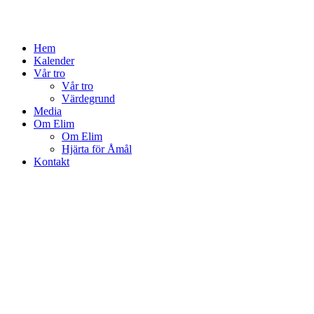
Hem
Kalender
Vår tro
Vår tro
Värdegrund
Media
Om Elim
Om Elim
Hjärta för Åmål
Kontakt