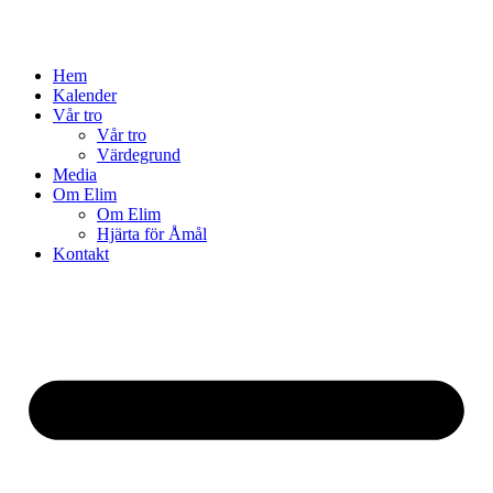
Hem
Kalender
Vår tro
Vår tro
Värdegrund
Media
Om Elim
Om Elim
Hjärta för Åmål
Kontakt