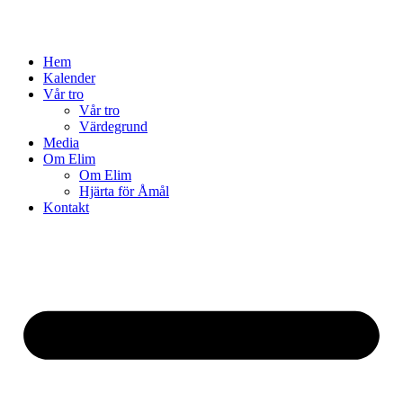
Hem
Kalender
Vår tro
Vår tro
Värdegrund
Media
Om Elim
Om Elim
Hjärta för Åmål
Kontakt