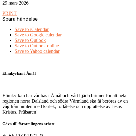
29 mars 2026
PRINT
Spara händelse
Save to iCalendar
Save to Google calendar
Save to Outlook
Save to Outlook online
Save to Yahoo calendar
Elimkyrkan i Åmål
Elimkyrkan har vår bas i Åmål och vårt hjärta brinner för att hela
regionen norra Dalsland och södra Värmland ska få beröras av en
våg från himlen med kärlek, förlåtelse och upprättelse av Jesus
Kristus, Frälsaren!
Gåva till församlingens arbete
Swish 123 04 971 23