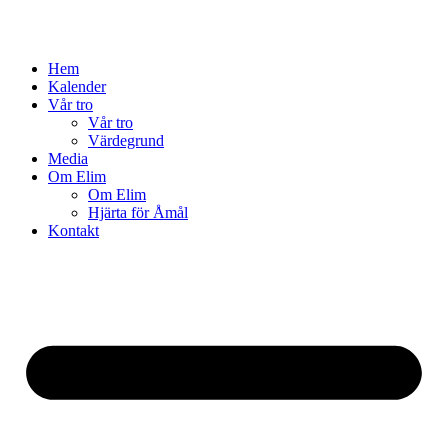
Hem
Kalender
Vår tro
Vår tro
Värdegrund
Media
Om Elim
Om Elim
Hjärta för Åmål
Kontakt