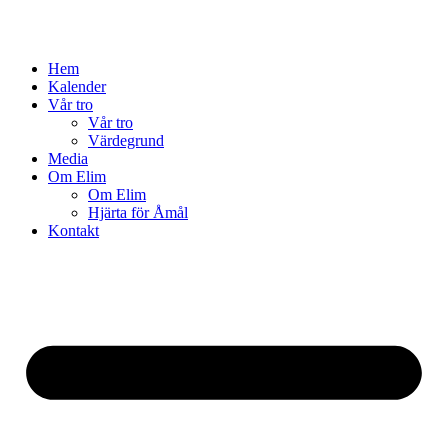
Hem
Kalender
Vår tro
Vår tro
Värdegrund
Media
Om Elim
Om Elim
Hjärta för Åmål
Kontakt