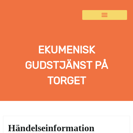
EKUMENISK
GUDSTJÄNST PÅ
TORGET
Händelseinformation