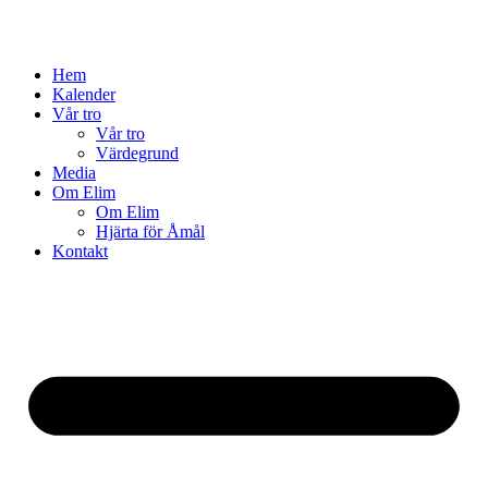
Hem
Kalender
Vår tro
Vår tro
Värdegrund
Media
Om Elim
Om Elim
Hjärta för Åmål
Kontakt