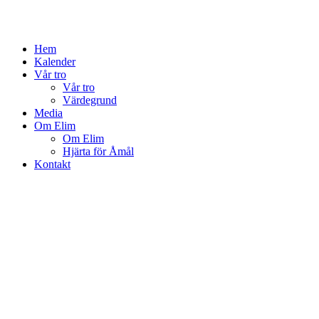
Hem
Kalender
Vår tro
Vår tro
Värdegrund
Media
Om Elim
Om Elim
Hjärta för Åmål
Kontakt