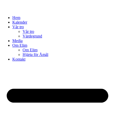
Hem
Kalender
Vår tro
Vår tro
Värdegrund
Media
Om Elim
Om Elim
Hjärta för Åmål
Kontakt