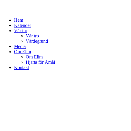
Hem
Kalender
Vår tro
Vår tro
Värdegrund
Media
Om Elim
Om Elim
Hjärta för Åmål
Kontakt