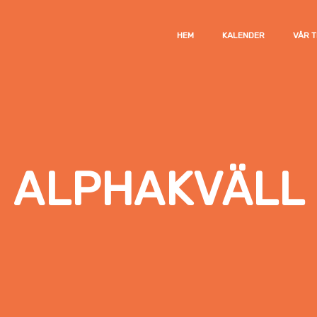
HEM
KALENDER
VÅR 
ALPHAKVÄLL