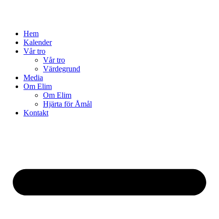
Hem
Kalender
Vår tro
Vår tro
Värdegrund
Media
Om Elim
Om Elim
Hjärta för Åmål
Kontakt